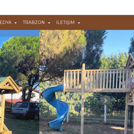
EDYA
TRABZON
İLETİŞİM